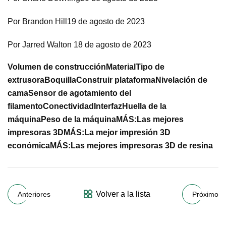
Por Brandon Hill19 de agosto de 2023
Por Jarred Walton 18 de agosto de 2023
Volumen de construcción
Material
Tipo de
extrusora
Boquilla
Construir plataforma
Nivelación de
cama
Sensor de agotamiento del
filamento
Conectividad
Interfaz
Huella de la
máquina
Peso de la máquina
MÁS:
Las mejores
impresoras 3D
MÁS:
La mejor impresión 3D
económica
MÁS:
Las mejores impresoras 3D de resina
Volver a la lista
Anteriores
Próximo